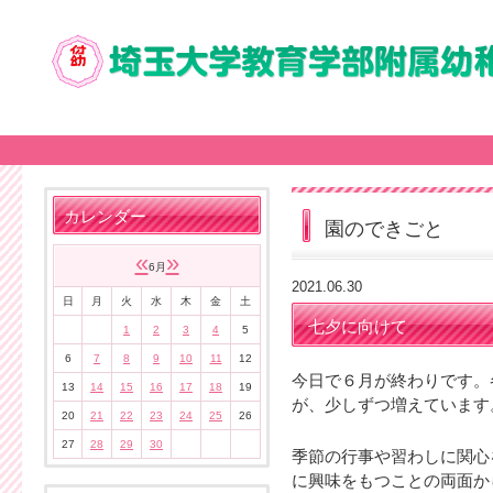
カレンダー
園のできごと
«
»
6月
2021.06.30
日
月
火
水
木
金
土
七夕に向けて
1
2
3
4
5
6
7
8
9
10
11
12
今日で６月が終わりです。
13
14
15
16
17
18
19
が、少しずつ増えています
20
21
22
23
24
25
26
27
28
29
30
季節の行事や習わしに関心
に興味をもつことの両面か