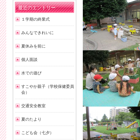
最近のエントリー
１学期の終業式
みんなできれいに
夏休みを前に
個人面談
水での遊び
すこやか親子（学校保健委員
会）
交通安全教室
夏のたより
こども会（七夕）