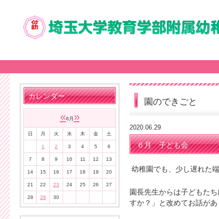
カレンダー
園のできごと
«
»
6月
2020.06.29
日
月
火
水
木
金
土
６月 子ども会
1
2
3
4
5
6
7
8
9
10
11
12
13
幼稚園でも、少し遅れた端
14
15
16
17
18
19
20
21
22
23
24
25
26
27
園長先生からは子どもたち
28
29
30
すか？」と改めてお話があ