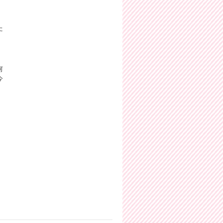
た
何
今