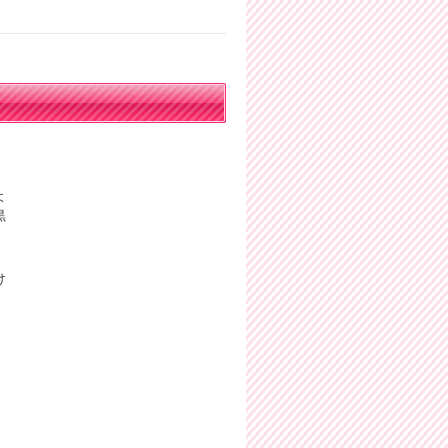
よ
黒
け