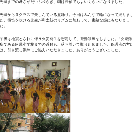
先週までの暑さがだいぶ和らぎ、朝は長袖でもよいくらいになりました。
先週から３クラスで楽しんでいる盆踊り。今日はみんなで輪になって踊りま
た。横笛を吹ける先生が和太鼓のリズムに加わって、素敵な節にもなりまし
た。
午後は地震とされに伴う火災発生を想定して、避難訓練をしました。2次避難
所である附属小学校までの避難も、落ち着いて取り組めました。保護者の方
は、引き渡し訓練にご協力いただきました。ありがとうございました。