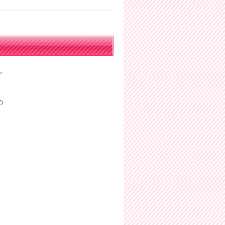
し
の
。