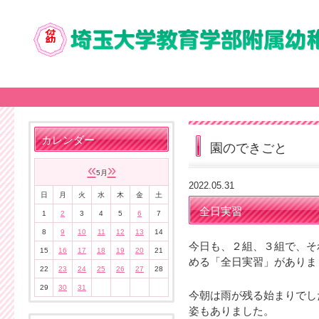
カレンダー
園のできごと
«
»
5月
2022.05.31
日
月
火
水
木
金
土
全日実習
1
2
3
4
5
6
7
8
9
10
11
12
13
14
今日も、２組、３組で、そ
15
16
17
18
19
20
21
める「全日実習」がありま
22
23
24
25
26
27
28
29
30
31
今朝は雨が残る始まりでし
姿もありました。