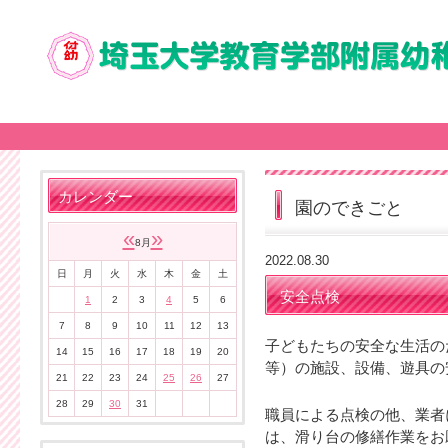
カレンダー
園のできごと
«
»
8月
2022.08.30
日
月
火
水
木
金
土
安全点検
1
2
3
4
5
6
7
8
9
10
11
12
13
子どもたちの安全な生活の
14
15
16
17
18
19
20
等）の施設、設備、遊具の
21
22
23
24
25
26
27
28
29
30
31
職員による点検の他、業者
は、滑り台の修繕作業をお