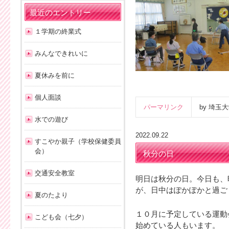
最近のエントリー
１学期の終業式
みんなできれいに
夏休みを前に
個人面談
パーマリンク
by 埼
水での遊び
2022.09.22
すこやか親子（学校保健委員
会）
秋分の日
交通安全教室
明日は秋分の日。今日も、
が、日中はぽかぽかと過ご
夏のたより
１０月に予定している運動
こども会（七夕）
始めている人もいます。