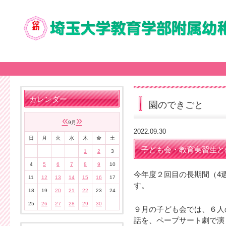
カレンダー
園のできごと
«
»
9月
2022.09.30
日
月
火
水
木
金
土
子ども会・教育実習生と
1
2
3
4
5
6
7
8
9
10
今年度２回目の長期間（4
11
12
13
14
15
16
17
す。
18
19
20
21
22
23
24
25
26
27
28
29
30
９月の子ども会では、６人
話を、ペープサート劇で演