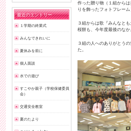
作った贈り物（１組からは
りを飾ったフォトフレーム
最近のエントリー
３組からは歌『みんなとも
１学期の終業式
桜餅も、今年度最後のなか
みんなできれいに
３組の人へのありがとうの
た。
夏休みを前に
個人面談
水での遊び
すこやか親子（学校保健委員
会）
交通安全教室
夏のたより