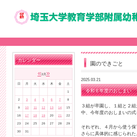
カレンダー
園のできごと
«
»
3月
2025.03.21
日
月
火
水
木
金
土
令和６年度のおしまい
1
2
3
4
5
6
7
8
３組が卒園し、１組と２組
9
10
11
12
13
14
15
中、今年度のおしまいの式
16
17
18
19
20
21
22
23
24
25
26
27
28
29
それぞれ、４月から使う保
30
31
さらに具体的に感じられた