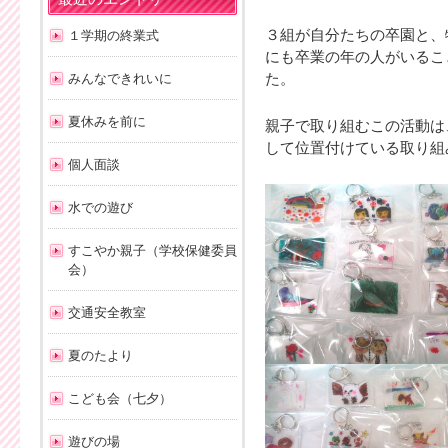
３組が自分たちの卒園と、
１学期の終業式
にも卒業の年の人がいるこ
みんなできれいに
た。
夏休みを前に
親子で取り組むこの活動は
して位置付けている取り組
個人面談
水での遊び
すこやか親子（学校保健委員
会）
交通安全教室
夏のたより
こども会（七夕）
遊びの場