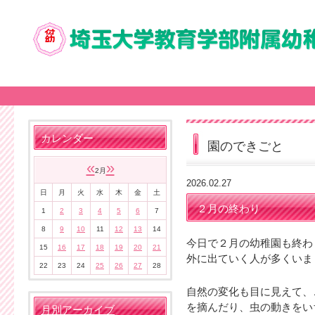
カレンダー
園のできごと
«
»
2月
2026.02.27
日
月
火
水
木
金
土
２月の終わり
1
2
3
4
5
6
7
8
9
10
11
12
13
14
今日で２月の幼稚園も終わ
15
16
17
18
19
20
21
外に出ていく人が多くいま
22
23
24
25
26
27
28
自然の変化も目に見えて、
を摘んだり、虫の動きをい
月別アーカイブ