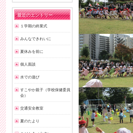
最近のエントリー
１学期の終業式
みんなできれいに
夏休みを前に
個人面談
水での遊び
すこやか親子（学校保健委員
会）
交通安全教室
夏のたより