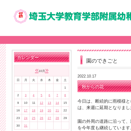
カレンダー
園のできごと
«
»
10月
2022.10.17
日
月
火
水
木
金
土
秋からの花
1
2
3
4
5
6
7
8
今日は、断続的に雨模様と
9
10
11
12
13
14
15
は、来週に延期となりまし
16
17
18
19
20
21
22
23
24
25
26
27
28
29
園の外周の道路に沿って、
30
31
を今年度も継続しています