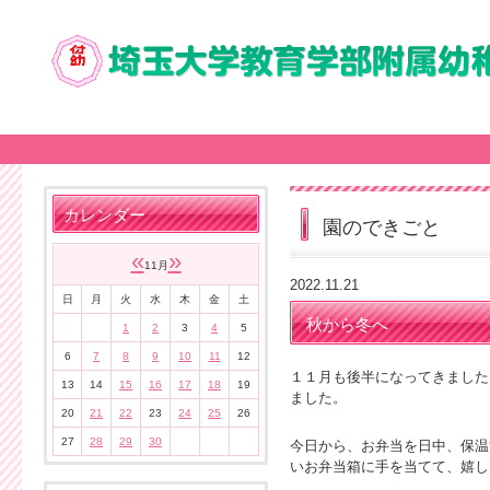
カレンダー
園のできごと
«
»
11月
2022.11.21
日
月
火
水
木
金
土
秋から冬へ
1
2
3
4
5
6
7
8
9
10
11
12
１１月も後半になってきました
13
14
15
16
17
18
19
ました。
20
21
22
23
24
25
26
27
28
29
30
今日から、お弁当を日中、保温
いお弁当箱に手を当てて、嬉し