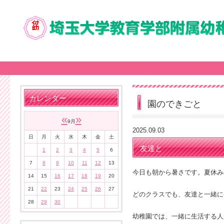
カレンダー
園のできごと
«
»
9月
2025.09.03
日
月
火
水
木
金
土
友達と
1
2
3
4
5
6
7
8
9
10
11
12
13
今日も朝から暑さです。夏休み
14
15
16
17
18
19
20
21
22
23
24
25
26
27
どのクラスでも、友達と一緒に
28
29
30
幼稚園では、一緒に生活する人