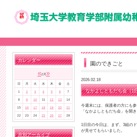
カレンダー
園のできごと
«
»
2月
2026.02.18
日
月
火
水
木
金
土
なかよしともだち会（1
1
2
3
4
5
6
7
8
9
10
11
12
13
14
今週末には、保護者の方にも参
15
16
17
18
19
20
21
「なかよしともだち会」を開き
22
23
24
25
26
27
28
1日目の今日は、まず、3組の
が見せてもらいました。
月別アーカイブ