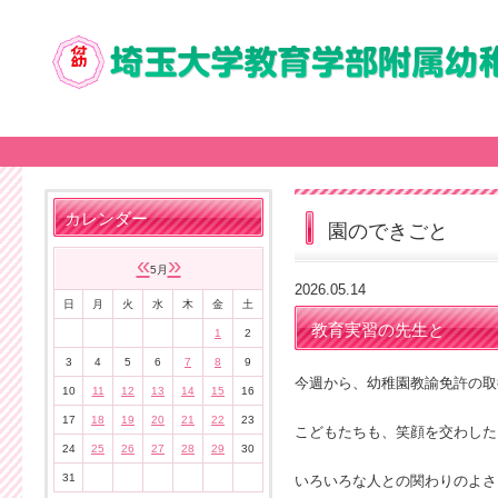
カレンダー
園のできごと
«
»
5月
2026.05.14
日
月
火
水
木
金
土
教育実習の先生と
1
2
3
4
5
6
7
8
9
今週から、幼稚園教諭免許の取
10
11
12
13
14
15
16
17
18
19
20
21
22
23
こどもたちも、笑顔を交わした
24
25
26
27
28
29
30
31
いろいろな人との関わりのよさ