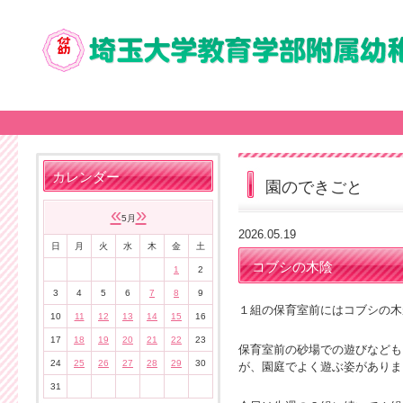
カレンダー
園のできごと
«
»
5月
2026.05.19
日
月
火
水
木
金
土
コブシの木陰
1
2
3
4
5
6
7
8
9
１組の保育室前にはコブシの木
10
11
12
13
14
15
16
17
18
19
20
21
22
23
保育室前の砂場での遊びなども
24
25
26
27
28
29
30
が、園庭でよく遊ぶ姿がありま
31