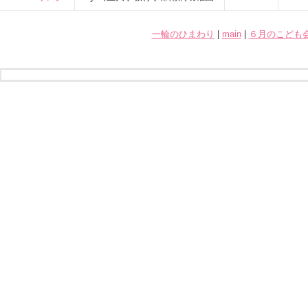
一輪のひまわり
|
main
|
６月のこども